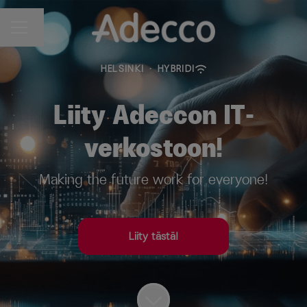
Vaihda kieli
URAVALIKKO
HELSINKI
·
HYBRIDI
Liity Adeccon IT-
verkostoon!
Making the future work for everyone!
Liity tästä!