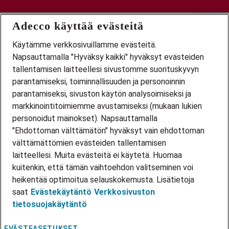
Adecco käyttää evästeitä
Käytämme verkkosivuillamme evästeitä.
Urasivusto
Napsauttamalla "Hyväksy kaikki" hyväksyt evästeiden
tallentamisen laitteellesi sivustomme suorituskyvyn
Adecco
parantamiseksi, toiminnallisuuden ja personoinnin
Työpaikat
Tiimi
parantamiseksi, sivuston käytön analysoimiseksi ja
Tietosuoja
markkinointitoimiemme avustamiseksi (mukaan lukien
personoidut mainokset). Napsauttamalla
"Ehdottoman välttämätön" hyväksyt vain ehdottoman
adecco.com/fi-fi
välttämättömien evästeiden tallentamisen
laitteellesi. Muita evästeitä ei käytetä. Huomaa
kuitenkin, että tämän vaihtoehdon valitseminen voi
heikentää optimoitua selauskokemusta. Lisätietoja
saat
Evästekäytäntö
Verkkosivuston
tietosuojakäytäntö
Työntekijän sisäänkirjautuminen
EVÄSTEASETUKSET