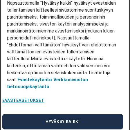
Urasivusto
Napsauttamalla "Hyväksy kaikki" hyväksyt evästeiden
tallentamisen laitteellesi sivustomme suorituskyvyn
Adecco
parantamiseksi, toiminnallisuuden ja personoinnin
Työpaikat
Tiimi
parantamiseksi, sivuston käytön analysoimiseksi ja
Tietosuoja
markkinointitoimiemme avustamiseksi (mukaan lukien
personoidut mainokset). Napsauttamalla
"Ehdottoman välttämätön" hyväksyt vain ehdottoman
adecco.com/fi-fi
välttämättömien evästeiden tallentamisen
laitteellesi. Muita evästeitä ei käytetä. Huomaa
kuitenkin, että tämän vaihtoehdon valitseminen voi
heikentää optimoitua selauskokemusta. Lisätietoja
saat
Evästekäytäntö
Verkkosivuston
tietosuojakäytäntö
Työntekijän sisäänkirjautuminen
EVÄSTEASETUKSET
Hakijan Connect-sisäänkirjautuminen
·
suomi
Vaihda kieli
HYVÄKSY KAIKKI