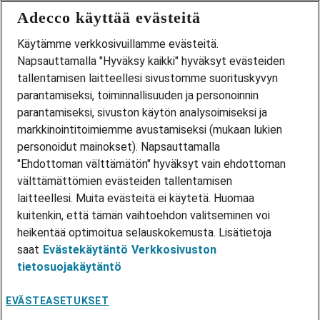
Adecco käyttää evästeitä
Käytämme verkkosivuillamme evästeitä.
Urasivusto
Napsauttamalla "Hyväksy kaikki" hyväksyt evästeiden
tallentamisen laitteellesi sivustomme suorituskyvyn
Adecco
parantamiseksi, toiminnallisuuden ja personoinnin
Työpaikat
Tiimi
parantamiseksi, sivuston käytön analysoimiseksi ja
Tietosuoja
markkinointitoimiemme avustamiseksi (mukaan lukien
personoidut mainokset). Napsauttamalla
"Ehdottoman välttämätön" hyväksyt vain ehdottoman
adecco.com/fi-fi
välttämättömien evästeiden tallentamisen
laitteellesi. Muita evästeitä ei käytetä. Huomaa
kuitenkin, että tämän vaihtoehdon valitseminen voi
heikentää optimoitua selauskokemusta. Lisätietoja
saat
Evästekäytäntö
Verkkosivuston
tietosuojakäytäntö
Työntekijän sisäänkirjautuminen
EVÄSTEASETUKSET
Hakijan Connect-sisäänkirjautuminen
·
suomi
Vaihda kieli